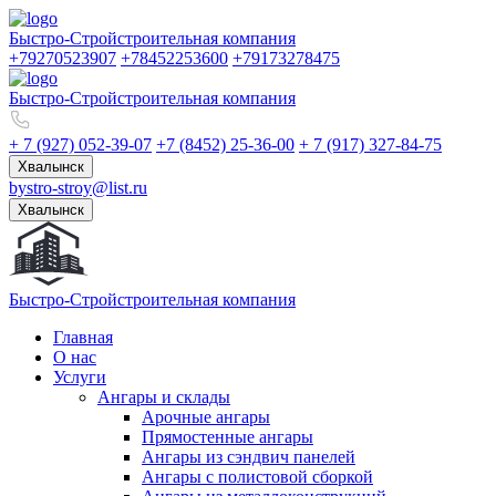
Быстро-Строй
строительная компания
+79270523907
+78452253600
+79173278475
Быстро-Строй
строительная компания
+ 7 (927) 052-39-07
+7 (8452) 25-36-00
+ 7 (917) 327-84-75
Хвалынск
bystro-stroy@list.ru
Хвалынск
Быстро-Строй
строительная компания
Главная
О нас
Услуги
Ангары и склады
Арочные ангары
Прямостенные ангары
Ангары из сэндвич панелей
Ангары с полистовой сборкой