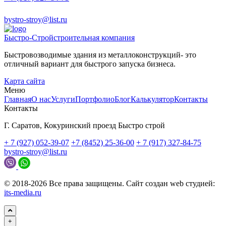
bystro-stroy@list.ru
Быстро-Строй
строительная компания
Быстровозводимые здания из металлоконструкций- это
отличный вариант для быстрого запуска бизнеса.
Карта сайта
Меню
Главная
О нас
Услуги
Портфолио
Блог
Калькулятор
Контакты
Контакты
Г. Саратов, Кокуринский проезд Быстро строй
+ 7 (927) 052-39-07
+7 (8452) 25-36-00
+ 7 (917) 327-84-75
bystro-stroy@list.ru
© 2018-2026 Все права защищены. Сайт создан web студией:
its-media.ru
+