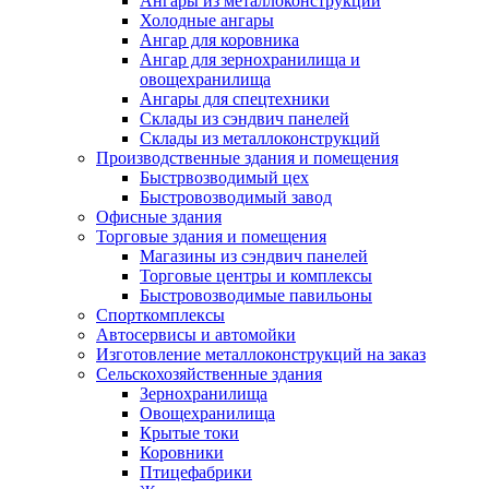
Ангары из металлоконструкций
Холодные ангары
Ангар для коровника
Ангар для зернохранилища и
овощехранилища
Ангары для спецтехники
Склады из сэндвич панелей
Склады из металлоконструкций
Производственные здания и помещения
Быстрвозводимый цех
Быстровозводимый завод
Офисные здания
Торговые здания и помещения
Магазины из сэндвич панелей
Торговые центры и комплексы
Быстровозводимые павильоны
Спорткомплексы
Автосервисы и автомойки
Изготовление металлоконструкций на заказ
Сельскохозяйственные здания
Зернохранилища
Овощехранилища
Крытые токи
Коровники
Птицефабрики