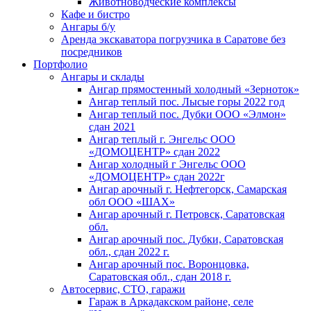
Животноводческие комплексы
Кафе и бистро
Ангары б/у
Аpендa экскаватора погpузчика в Cаратoвe без
посредников
Портфолио
Ангары и склады
Ангар прямостенный холодный «Зерноток»
Ангар теплый пос. Лысые горы 2022 год
Ангар теплый пос. Дубки ООО «Элмон»
сдан 2021
Ангар теплый г. Энгельс ООО
«ДОМОЦЕНТР» сдан 2022
Ангар холодный г Энгельс ООО
«ДОМОЦЕНТР» сдан 2022г
Ангар арочный г. Нефтегорск, Самарская
обл ООО «ШАХ»
Ангар арочный г. Петровск, Саратовская
обл.
Ангар арочный пос. Дубки, Саратовская
обл., сдан 2022 г.
Ангар арочный пос. Воронцовка,
Саратовская обл., сдан 2018 г.
Автосервис, СТО, гаражи
Гараж в Аркадакском районе, селе